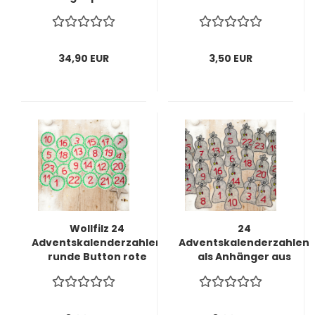
"vom Nikolaus" aus
Wollfilz
34,90 EUR
3,50 EUR
Wollfilz 24
24
Adventskalenderzahlen
Adventskalenderzahlen
runde Button rote
als Anhänger aus
Zahlen auf grauem
Wollfilz grau /
Wollfilz
Geschenkesack