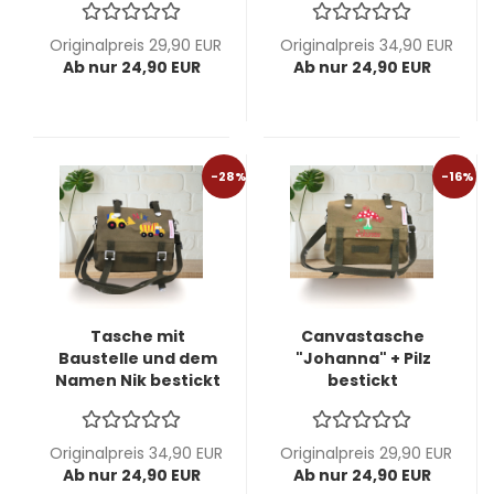
Kindergartentasche
individualisierbar -
-Ausstellungsstück-
Kindergartentasche
Originalpreis 29,90 EUR
Originalpreis 34,90 EUR
-Ausstellungsstück-
Ab nur 24,90 EUR
Ab nur 24,90 EUR
-28%
-16%
Tasche mit
Canvastasche
Baustelle und dem
"Johanna" + Pilz
Namen Nik bestickt
bestickt
individualisierbar -
individualisierbar -
Kindergartentasche
Ausstellungsstück-
- -
- sofort lieferbar -
Originalpreis 34,90 EUR
Originalpreis 29,90 EUR
Ausstellungsstück-
Ab nur 24,90 EUR
Ab nur 24,90 EUR