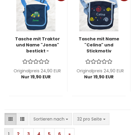
Tasche mit Traktor
Tasche mit Name
und Name "Jonas"
"Celina" und
bestickt -
Stickmotiv
Kindergartentasche
bestickt
Originalpreis 24,90 EUR
Originalpreis 24,90 EUR
Nur 19,90 EUR
Nur 19,90 EUR
Sortieren nach
pro Seite
Sortieren nach
32 pro Seite
1
2
3
4
5
6
»