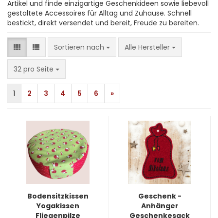
Artikel und finde einzigartige Geschenkideen sowie liebevoll
gestaltete Accessoires für Alltag und Zuhause. Schnell
bestickt, direkt versendet und bereit, Freude zu bereiten.
Sortieren nach
Sortieren nach
Alle Hersteller
pro Seite
32 pro Seite
1
2
3
4
5
6
»
Bodensitzkissen
Geschenk -
Yogakissen
Anhänger
Fliegenpilze
Geschenkesack