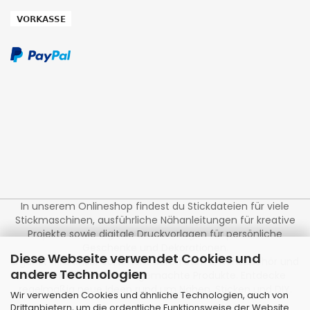
In unserem Onlineshop findest du Stickdateien für viele
Stickmaschinen, ausführliche Nähanleitungen für kreative
Projekte sowie digitale Druckvorlagen für persönliche
Geschenke und Dekorationen.
Diese Webseite verwendet Cookies und
Ergänzt wird unser Sortiment durch Stoffe, Nähzubehör und
andere Technologien
liebevoll bestickte handgemachte Produkte. Entdecke
regelmäßig neue Ideen rund um Nähen, Sticken und DIY.
Wir verwenden Cookies und ähnliche Technologien, auch von
Drittanbietern, um die ordentliche Funktionsweise der Website