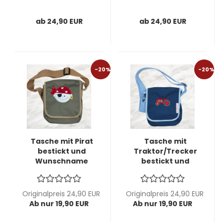
die perfekte
perfekte
Kindergartentasche
Kindergartentasche
ab 24,90 EUR
ab 24,90 EUR
-20%
-20%
Tasche mit Pirat
Tasche mit
bestickt und
Traktor/Trecker
Wunschname
bestickt und
möglich -
Wunschname
personalisierbar-
möglich -
perfekte
personalisierbar-
Originalpreis 24,90 EUR
Originalpreis 24,90 EUR
Kindergartentasche
Kindergartentasche
Ab nur 19,90 EUR
Ab nur 19,90 EUR