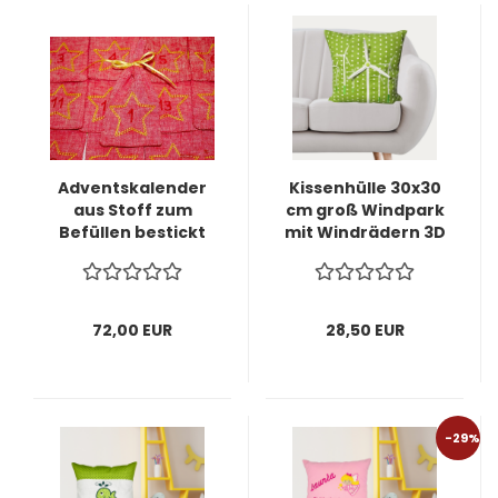
Adventskalender
Kissenhülle 30x30
aus Stoff zum
cm groß Windpark
Befüllen bestickt
mit Windrädern 3D
mit Stern und Zahl
Leinenoptik edel
72,00 EUR
28,50 EUR
-29%