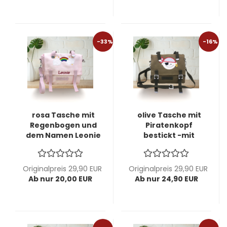
-33%
-16%
rosa Tasche mit
olive Tasche mit
Regenbogen und
Piratenkopf
dem Namen Leonie
bestickt -mit
bestickt
Wunschname
individualisierbar -
möglich -
Kindergartentasche
personalisierbar-
Originalpreis 29,90 EUR
Originalpreis 29,90 EUR
-Ausstellungsstück-
Kindergartentasche
Ab nur 20,00 EUR
Ab nur 24,90 EUR
2. Wahl
-Ausstellungsstück-