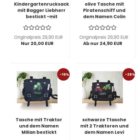
Kindergartenrucksack
olive Tasche mit
mit Bagger Liebherr
Piratenschiff und
bestickt -mit
dem Namen Colin
zusätzlichem Namen
bestickt -
möglich- B-Ware mit
individualisierbar-
kleinen Flecken
Kindergartentasche
Originalpreis 29,90 EUR
Originalpreis 29,90 EUR
-Ausstellungsstück-
Nur 20,00 EUR
Ab nur 24,90 EUR
-16%
-28%
Tasche mit Traktor
schwarze Ttasche
und dem Namen
mit 2 Traktoren und
Milian bestickt
dem Namen Levi
individualisierbar -
bestickt