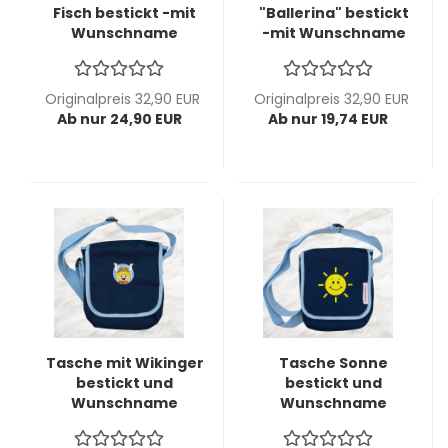
Fisch bestickt -mit
"Ballerina" bestickt
Wunschname
-mit Wunschname
möglich -
möglich-
personalisierbar -
personalisierbar -
Ausstellungsstück-
Ausstellungsstück-
Originalpreis 32,90 EUR
Originalpreis 32,90 EUR
2. Wahl -
2. Wahl -
Ab nur 24,90 EUR
Ab nur 19,74 EUR
Kindergartentasche
Kindergartentasche
Tasche mit Wikinger
Tasche Sonne
bestickt und
bestickt und
Wunschname
Wunschname
möglich -
möglich -
personalisierbar-
personalisierbar-