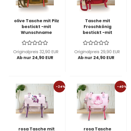
olive Tasche mit Pilz
Tasche mit
bestickt -mit
Froschkönig
Wunschname
bestickt -mit
möglich -
Wunschname
personalisierbar-
möglich
Kindergartentasche
personalisierbar
Originalpreis 32,90 EUR
Originalpreis 29,90 EUR
-Ausstellungsstück-
Kindergartentasche
Ab nur 24,90 EUR
Ab nur 24,90 EUR
-Ausstellungsstück-
-24%
-40%
rosa Tasche mit
rosa Tasche