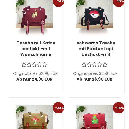
-24%
-18%
Tasche mit Katze
schwarze Tasche
bestickt -mit
mit Piratenkopf
Wunschname
bestickt -mit
möglich -
Wunschname
personalisierbar-
möglich -
Kindergartentasche
personalisierbar-
Originalpreis 32,90 EUR
Originalpreis 32,90 EUR
-Ausstellungsstück-
Kindergartentasche
Ab nur 24,90 EUR
Ab nur 26,90 EUR
-Ausstellungsstück-
-24%
-16%