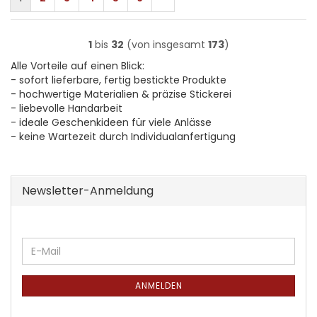
1
bis
32
(von insgesamt
173
)
Alle Vorteile auf einen Blick:
- sofort lieferbare, fertig bestickte Produkte
- hochwertige Materialien & präzise Stickerei
- liebevolle Handarbeit
- ideale Geschenkideen für viele Anlässe
- keine Wartezeit durch Individualanfertigung
Newsletter-Anmeldung
WEITER
E-
ZUR
Mail
NEWSLETTER-
ANMELDUNG
ANMELDEN