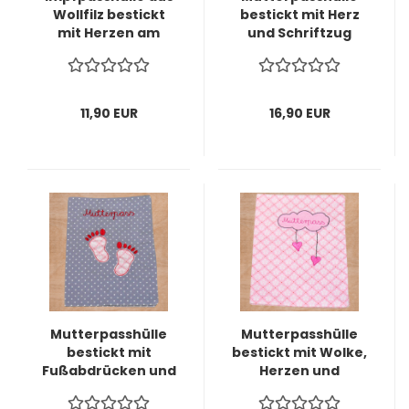
Wollfilz bestickt
bestickt mit Herz
mit Herzen am
und Schriftzug
Stiel -sofort
sofort lieferbar
lieferbar-
11,90 EUR
16,90 EUR
Mutterpasshülle
Mutterpasshülle
bestickt mit
bestickt mit Wolke,
Fußabdrücken und
Herzen und
Schriftzug
Schriftzug -sofort
"Mutterpass" -
lieferbar-