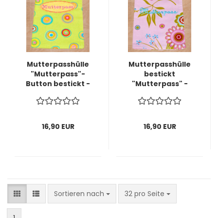
Mutterpasshülle
Mutterpasshülle
"Mutterpass"-
bestickt
Button bestickt -
"Mutterpass" -
sofort lieferbar-
Schriftzug -sofort
lieferbar-
16,90 EUR
16,90 EUR
Sortieren nach
pro Seite
Sortieren nach
32 pro Seite