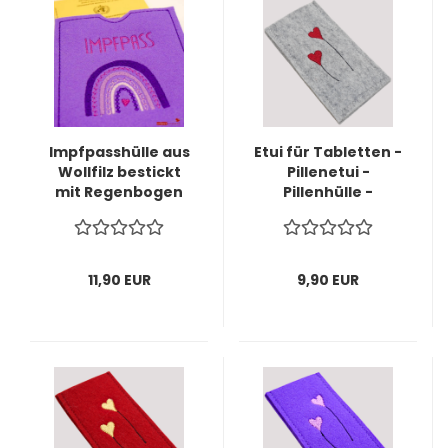
Impfpasshülle aus
Etui für Tabletten -
Wollfilz bestickt
Pillenetui -
mit Regenbogen
Pillenhülle -
Pillentasche aus
Wollfilz bestickt -
sofort lieferbar-
11,90 EUR
9,90 EUR