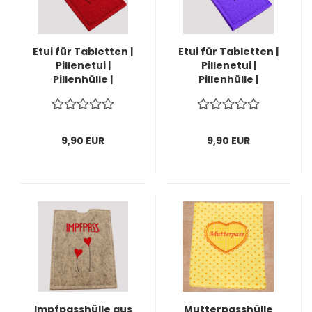
Etui für Tabletten |
Etui für Tabletten |
Pillenetui |
Pillenetui |
Pillenhülle |
Pillenhülle |
Pillentasche
Pillentasche lila
bordeaux aus
aus Wollfilz
Wollfilz bestickt
bestickt
9,90 EUR
9,90 EUR
Impfpasshülle aus
Mutterpasshülle