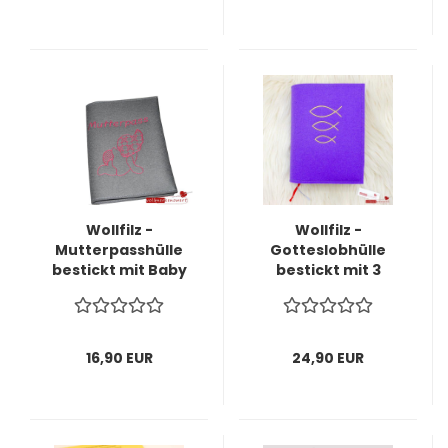
Wollfilz -
Wollfilz -
Mutterpasshülle
Gotteslobhülle
bestickt mit Baby
bestickt mit 3
und Mutterpass -
Fischen S115 -
Schriftzug -sofort
sofort lieferbar-
lieferbar-
16,90 EUR
24,90 EUR