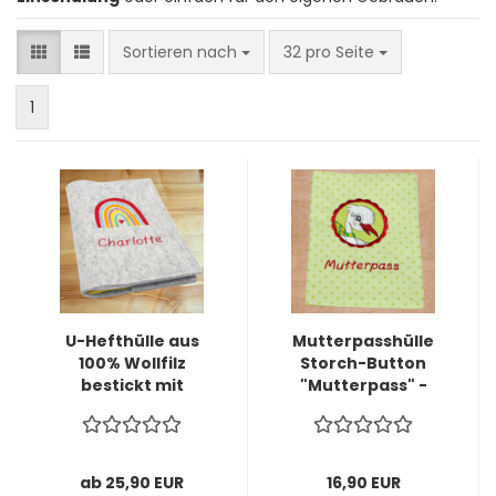
Sortieren nach
pro Seite
Sortieren nach
32 pro Seite
1
U-Hefthülle aus
Mutterpasshülle
100% Wollfilz
Storch-Button
bestickt mit
"Mutterpass" -
Stickmotiv, Name
Schriftzug bestickt
und Datum -
-sofort lieferbar-
personalisiert-
ab 25,90 EUR
16,90 EUR