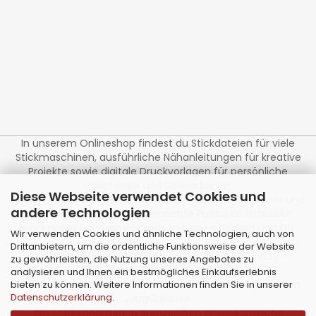
In unserem Onlineshop findest du Stickdateien für viele
Stickmaschinen, ausführliche Nähanleitungen für kreative
Projekte sowie digitale Druckvorlagen für persönliche
Geschenke und Dekorationen.
Diese Webseite verwendet Cookies und
Ergänzt wird unser Sortiment durch Stoffe, Nähzubehör und
andere Technologien
liebevoll bestickte handgemachte Produkte. Entdecke
regelmäßig neue Ideen rund um Nähen, Sticken und DIY.
Wir verwenden Cookies und ähnliche Technologien, auch von
Drittanbietern, um die ordentliche Funktionsweise der Website
FOLGE UNS AUF
INSTAGRAM
-
FACEBOOK
-
PINTEREST
-
zu gewährleisten, die Nutzung unseres Angebotes zu
BESUCHE UNS BEI
ETSY
analysieren und Ihnen ein bestmögliches Einkaufserlebnis
Webshop erstellen
mit Gambio.de © 2026 | Template von
bieten zu können. Weitere Informationen finden Sie in unserer
Datenschutzerklärung
.
JungCreative
.
Alle Markennamen, Warenzeichen sowie sämtliche